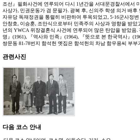
조선』필화사건에 연루되어 다시 1년간을 서대문경찰서에서 
사상가, 민권운동가 겸 문필가. 광복 후, 신의주 학생 의거 배후
자유당 독재정권을 통렬히 비판하여 투옥되었고, 5·16군사정
안창호, 이승훈, 조만식으로부터 민족주의 사상과 영향을 받았고 
년의 YWCA 위장결혼식 사건에 연루되어 많은 탄압을 받았음. 
명』(1961), 『역사와 민족』(1964), 『뜻으로 본 한국역사』(196
쌍문동 81-78번지 함석헌 옛집은 함석헌의 차남 함우용씨 부부가 
관련사진
다음 코스 안내