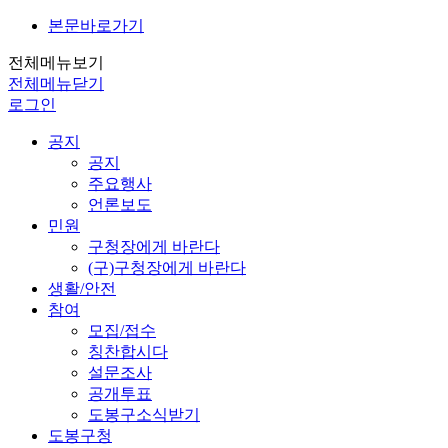
본문바로가기
전체메뉴보기
전체메뉴닫기
로그인
공지
공지
주요행사
언론보도
민원
구청장에게 바란다
(구)구청장에게 바란다
생활/안전
참여
모집/접수
칭찬합시다
설문조사
공개투표
도봉구소식받기
도봉구청