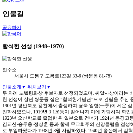
인물길
공유하기
함석헌 선생
(1948~1970)
현주소
서울시 도봉구 도봉로123길 33-6 (쌍문동 81-78)
인물소개
▼
위치보기
▼
두 차례 노벨평화상 후보자로 선정되었으며, 씨알사상이라는 비폭
헌 선생이 살던 쌍문동 집은 “함석헌기념관”으로 건립을 추진 
1901년 평안북도 용천에서 출생하여 당숙 일형(一亨)이 세운
진학하였으나, 1919년 3·1운동이 일어나자 이에 가담하여 
1923년 오산학교를 졸업한 뒤 일본으로 건너가 1924년 동경
김교신·송두용·정상훈 등과 함께 무교회주의 신앙클럽을 결성하였
로 부임하였다가 1938년 3월 사임하였다. 1940년 송산에서