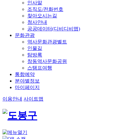
인사말
조직도/전화번호
찾아오시는길
청사안내
공공데이터(디비디비맵)
문화관광
역사문화관광벨트
인물길
탐방록
창동역사문화공원
스탬프여행
통합예약
분야별정보
마이페이지
이용안내
사이트맵