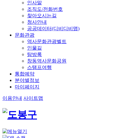
인사말
조직도/전화번호
찾아오시는길
청사안내
공공데이터(디비디비맵)
문화관광
역사문화관광벨트
인물길
탐방록
창동역사문화공원
스탬프여행
통합예약
분야별정보
마이페이지
이용안내
사이트맵