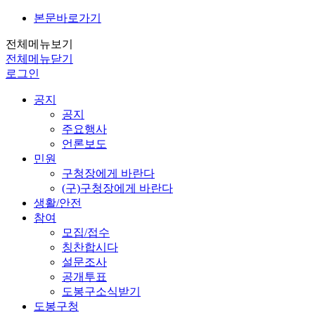
본문바로가기
전체메뉴보기
전체메뉴닫기
로그인
공지
공지
주요행사
언론보도
민원
구청장에게 바란다
(구)구청장에게 바란다
생활/안전
참여
모집/접수
칭찬합시다
설문조사
공개투표
도봉구소식받기
도봉구청