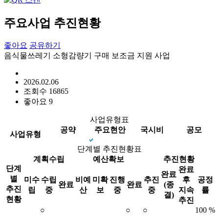
주요사업 추진현황
좋아요
공유하기
음식물쓰레기 소형감량기 구매 보조금 지원 사업
2026.02.06
조회수
16865
좋아요
9
사업유형표
공약
주요현안
국시비
공모
사업유형
단계별 추진현황표
계획수립
예산확보
추진현황
단계
완료
완료
별
미수
수립
비예
미확
진행
추진
후
공정
완료
완료
(종
추진
립
중
산
보
중
중
지속
률
결)
현황
추진
○
○
○
100 %