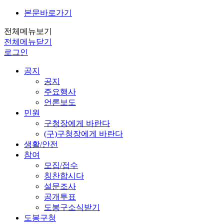
본문바로가기
전체메뉴보기
전체메뉴닫기
로그인
공지
공지
주요행사
언론보도
민원
구청장에게 바란다
(구)구청장에게 바란다
생활/안전
참여
모집/접수
칭찬합시다
설문조사
공개투표
도봉구소식받기
도봉구청