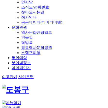
인사말
조직도/전화번호
찾아오시는길
청사안내
공공데이터(디비디비맵)
문화관광
역사문화관광벨트
인물길
탐방록
창동역사문화공원
스탬프여행
통합예약
분야별정보
마이페이지
이용안내
사이트맵