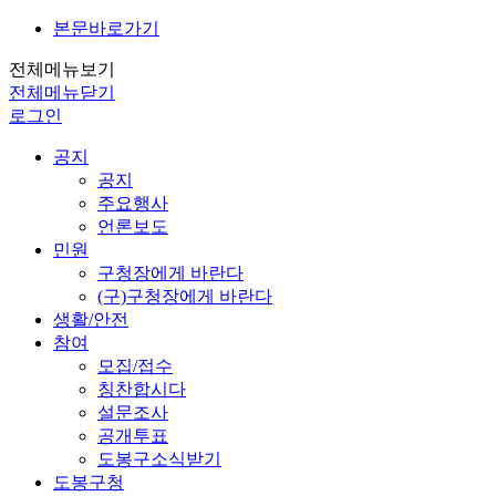
본문바로가기
전체메뉴보기
전체메뉴닫기
로그인
공지
공지
주요행사
언론보도
민원
구청장에게 바란다
(구)구청장에게 바란다
생활/안전
참여
모집/접수
칭찬합시다
설문조사
공개투표
도봉구소식받기
도봉구청