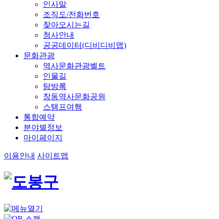
인사말
조직도/전화번호
찾아오시는길
청사안내
공공데이터(디비디비맵)
문화관광
역사문화관광벨트
인물길
탐방록
창동역사문화공원
스탬프여행
통합예약
분야별정보
마이페이지
이용안내
사이트맵