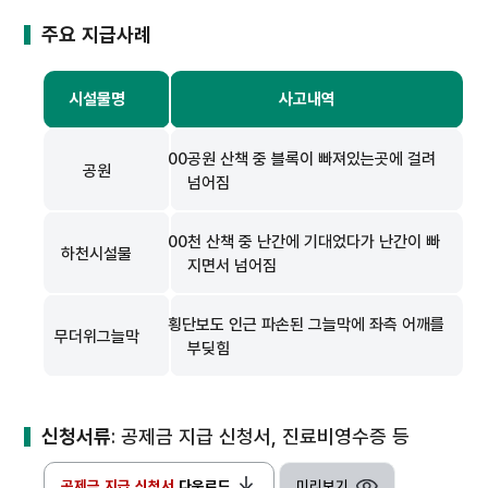
주요 지급사례
시설물명
사고내역
00공원 산책 중 블록이 빠져있는곳에 걸려
공원
넘어짐
00천 산책 중 난간에 기대었다가 난간이 빠
하천시설물
지면서 넘어짐
횡단보도 인근 파손된 그늘막에 좌측 어깨를
무더위그늘막
부딪힘
신청서류
: 공제금 지급 신청서, 진료비영수증 등
공제금 지급 신청서
다운로드
미리보기