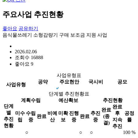
주요사업 추진현황
좋아요
공유하기
음식물쓰레기 소형감량기 구매 보조금 지원 사업
2026.02.06
조회수
16888
좋아요
9
사업유형표
공약
주요현안
국시비
공모
사업유형
단계별 추진현황표
계획수립
예산확보
추진현황
단계
완료
완료
별
미수
수립
비예
미확
진행
추진
후
공정
완료
완료
(종
추진
립
중
산
보
중
중
지속
률
결)
현황
추진
○
○
○
100 %