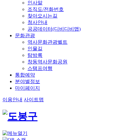
인사말
조직도/전화번호
찾아오시는길
청사안내
공공데이터(디비디비맵)
문화관광
역사문화관광벨트
인물길
탐방록
창동역사문화공원
스탬프여행
통합예약
분야별정보
마이페이지
이용안내
사이트맵