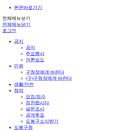
본문바로가기
전체메뉴보기
전체메뉴닫기
로그인
공지
공지
주요행사
언론보도
민원
구청장에게 바란다
(구)구청장에게 바란다
생활/안전
참여
모집/접수
칭찬합시다
설문조사
공개투표
도봉구소식받기
도봉구청