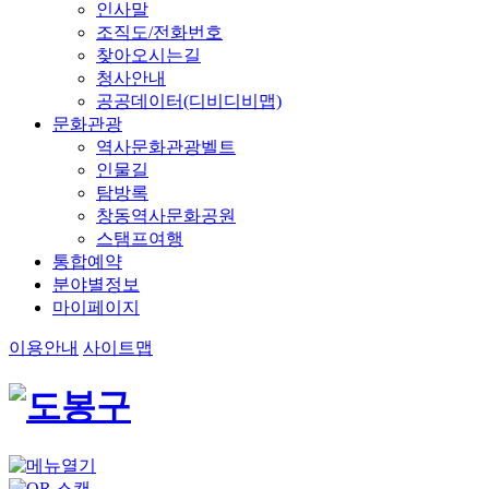
인사말
조직도/전화번호
찾아오시는길
청사안내
공공데이터(디비디비맵)
문화관광
역사문화관광벨트
인물길
탐방록
창동역사문화공원
스탬프여행
통합예약
분야별정보
마이페이지
이용안내
사이트맵