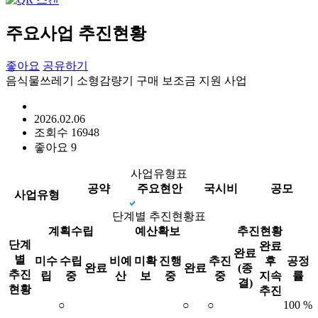
주요사업 추진현황
좋아요
공유하기
음식물쓰레기 소형감량기 구매 보조금 지원 사업
2026.02.06
조회수
16948
좋아요
9
사업유형표
공약
주요현안
국시비
공모
사업유형
단계별 추진현황표
계획수립
예산확보
추진현황
단계
완료
완료
별
미수
수립
비예
미확
진행
추진
후
공정
완료
완료
(종
추진
립
중
산
보
중
중
지속
률
결)
현황
추진
○
○
○
100 %