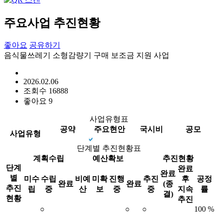
주요사업 추진현황
좋아요
공유하기
음식물쓰레기 소형감량기 구매 보조금 지원 사업
2026.02.06
조회수
16888
좋아요
9
사업유형표
공약
주요현안
국시비
공모
사업유형
단계별 추진현황표
계획수립
예산확보
추진현황
단계
완료
완료
별
미수
수립
비예
미확
진행
추진
후
공정
완료
완료
(종
추진
립
중
산
보
중
중
지속
률
결)
현황
추진
○
○
○
100 %