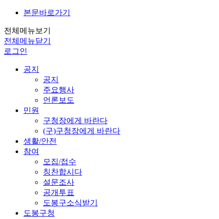
본문바로가기
전체메뉴보기
전체메뉴닫기
로그인
공지
공지
주요행사
언론보도
민원
구청장에게 바란다
(구)구청장에게 바란다
생활/안전
참여
모집/접수
칭찬합시다
설문조사
공개투표
도봉구소식받기
도봉구청