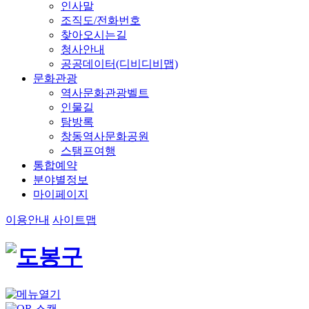
인사말
조직도/전화번호
찾아오시는길
청사안내
공공데이터(디비디비맵)
문화관광
역사문화관광벨트
인물길
탐방록
창동역사문화공원
스탬프여행
통합예약
분야별정보
마이페이지
이용안내
사이트맵