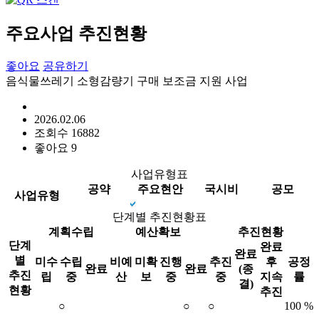
주요사업 추진현황
좋아요
공유하기
음식물쓰레기 소형감량기 구매 보조금 지원 사업
2026.02.06
조회수
16882
좋아요
9
사업유형표
공약
주요현안
국시비
공모
사업유형
단계별 추진현황표
계획수립
예산확보
추진현황
단계
완료
완료
별
미수
수립
비예
미확
진행
추진
후
공정
완료
완료
(종
추진
립
중
산
보
중
중
지속
률
결)
현황
추진
○
○
○
100 %