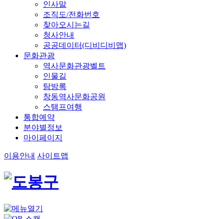
인사말
조직도/전화번호
찾아오시는길
청사안내
공공데이터(디비디비맵)
문화관광
역사문화관광벨트
인물길
탐방록
창동역사문화공원
스탬프여행
통합예약
분야별정보
마이페이지
이용안내
사이트맵