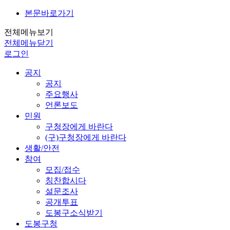
본문바로가기
전체메뉴보기
전체메뉴닫기
로그인
공지
공지
주요행사
언론보도
민원
구청장에게 바란다
(구)구청장에게 바란다
생활/안전
참여
모집/접수
칭찬합시다
설문조사
공개투표
도봉구소식받기
도봉구청